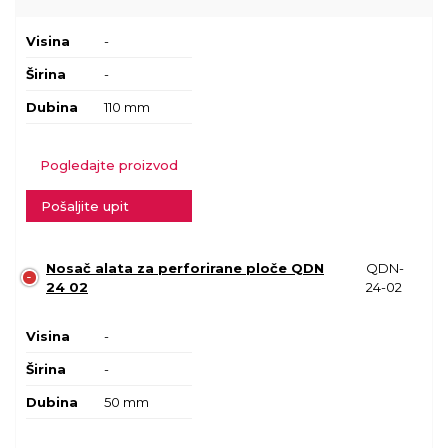
Visina
-
Širina
-
Dubina
110 mm
Pogledajte proizvod
Pošaljite upit
Nosač alata za perforirane ploče QDN
QDN-
24 02
24-02
Visina
-
Širina
-
Dubina
50 mm