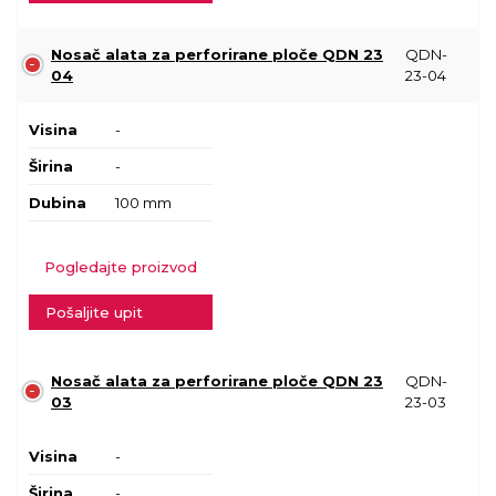
Nosač alata za perforirane ploče QDN 23
QDN-
04
23-04
Visina
-
Širina
-
Dubina
100 mm
Pogledajte proizvod
Pošaljite upit
Nosač alata za perforirane ploče QDN 23
QDN-
03
23-03
Visina
-
Širina
-