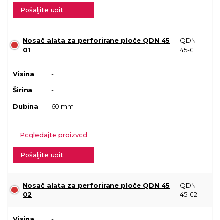
Pošaljite upit
Nosač alata za perforirane ploče QDN 45
QDN-
01
45-01
Visina
-
Širina
-
Dubina
60 mm
Pogledajte proizvod
Pošaljite upit
Nosač alata za perforirane ploče QDN 45
QDN-
02
45-02
Visina
-