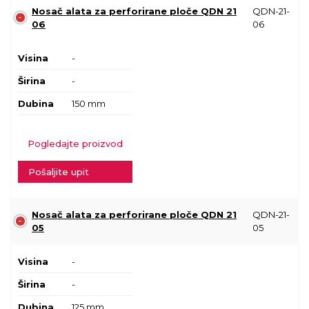
Nosač alata za perforirane ploče QDN 21
QDN-21-
06
06
Visina
-
Širina
-
Dubina
150 mm
Pogledajte proizvod
Pošaljite upit
Nosač alata za perforirane ploče QDN 21
QDN-21-
05
05
Visina
-
Širina
-
Dubina
125 mm