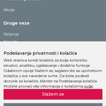
Akcije
Druge veze
Rešenja
Novosti
Katalozi
Podešavanja privatnosti i kolačića
Reference
Web stranica koristi kolačiće za bolje korisničko
O preduzeću
iskustvo, analitiku, oglašavanje i dodatne funkcije.
Odabirom opcije Slažem se, saglasni ste sa upotrebom
Kontakt
kolačića u sve navedene svrhe. Da biste podesili
Pravila o privatnosti
dozvole za kolačiće, kliknite na Podešavanja kolačića.
Možete pronaći više informacija o kolačićima
ovde
.
Kolačići
Slažem se