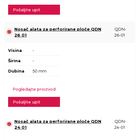
Pošaljite upit
Nosač alata za perforirane ploče QDN
QDN-
26 01
26-01
Visina
-
Širina
-
Dubina
50 mm
Pogledajte proizvod
Pošaljite upit
Nosač alata za perforirane ploče QDN
QDN-
24 01
24-01