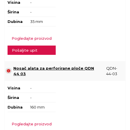
Visina
-
Širina
-
Dubina
35 mm
Pogledajte proizvod
Pošaljite upit
Nosač alata za perforirane ploče QDN
QDN-
44 03
44-03
Visina
-
Širina
-
Dubina
160 mm
Pogledajte proizvod