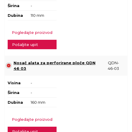
Širina
-
Dubina
110 mm
Pogledajte proizvod
Pošaljite upit
Nosač alata za perforirane ploče QDN
QDN-
46 03
46-03
Visina
-
Širina
-
Dubina
160 mm
Pogledajte proizvod
Pošaljite upit