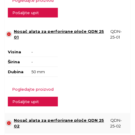
Pogledajte proizvod
Pošaljite upit
Nosač alata za perforirane ploče QDN 25
QDN-
01
25-01
Visina
-
Širina
-
Dubina
50 mm
Pogledajte proizvod
Pošaljite upit
Nosač alata za perforirane ploče QDN 25
QDN-
02
25-02