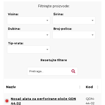
Filtrirajte proizvode:
Visina:
Širina:
Dubina:
Broj-polica:
Tip-vrata:
Resetujte filtere
Naziv
Kod
Nosač alata za perforirane ploče QDN
QDN-
44 02
44-02