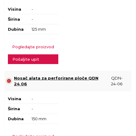
Visina
-
Širina
-
Dubina
125 mm
Pogledajte proizvod
Pošaljite upit
Nosač alata za perforirane ploče QDN
QDN-
24 06
24-06
Visina
-
Širina
-
Dubina
150 mm