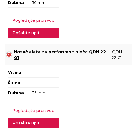
Dubina
50 mm
Pogledajte proizvod
Pošaljite upit
Nosač alata za perforirane ploče QDN 22
QDN-
01
22-01
Visina
-
Širina
-
Dubina
35 mm
Pogledajte proizvod
Pošaljite upit