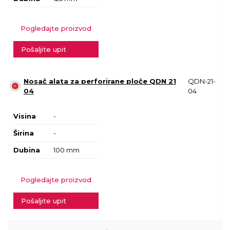
Pogledajte proizvod
Pošaljite upit
Nosač alata za perforirane ploče QDN 21
QDN-21-
04
04
Visina
-
Širina
-
Dubina
100 mm
Pogledajte proizvod
Pošaljite upit