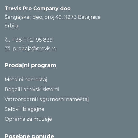
Trevis Pro Company doo
Šangajska i deo, broj 49, 11273 Batajnica
Srbija
+381 11 21 95 839
prodaja@trevis.rs
Prodajni program
Metalni nameštaj
Regali i arhivski sistemi
Vatrootporni i sigurnosni nameštaj
Sefovi i blagajne
Oprema za muzeje
Posebne ponude