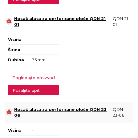
Nosač alata za perforirane ploče QDN 21
QDN-21-
01
01
Visina
-
Širina
-
Dubina
35 mm
Pogledajte proizvod
Pošaljite upit
Nosač alata za perforirane ploče QDN 23
QDN-
06
23-06
Visina
-