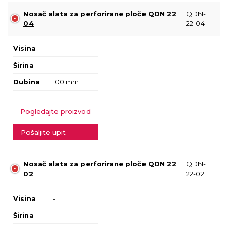
Nosač alata za perforirane ploče QDN 22
QDN-
04
22-04
Visina
-
Širina
-
Dubina
100 mm
Pogledajte proizvod
Pošaljite upit
Nosač alata za perforirane ploče QDN 22
QDN-
02
22-02
Visina
-
Širina
-