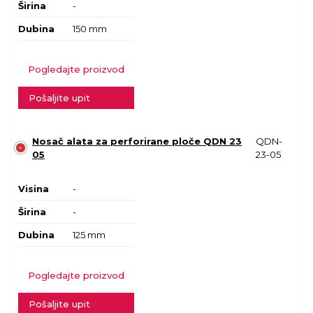
Širina
-
Dubina
150 mm
Pogledajte proizvod
Pošaljite upit
Nosač alata za perforirane ploče QDN 23
QDN-
05
23-05
Visina
-
Širina
-
Dubina
125 mm
Pogledajte proizvod
Pošaljite upit