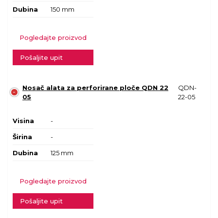
Dubina
150 mm
Pogledajte proizvod
Pošaljite upit
Nosač alata za perforirane ploče QDN 22
QDN-
05
22-05
Visina
-
Širina
-
Dubina
125 mm
Pogledajte proizvod
Pošaljite upit