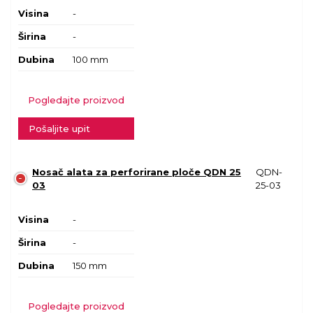
Visina
-
Širina
-
Dubina
100 mm
Pogledajte proizvod
Pošaljite upit
Nosač alata za perforirane ploče QDN 25
QDN-
03
25-03
Visina
-
Širina
-
Dubina
150 mm
Pogledajte proizvod