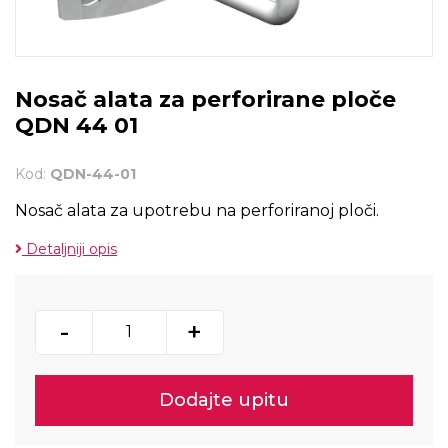
Nosač alata za perforirane ploče
QDN 44 01
Kod:
QDN-44-01
Nosač alata za upotrebu na perforiranoj ploči.
Detaljniji opis
-
+
Dodajte upitu