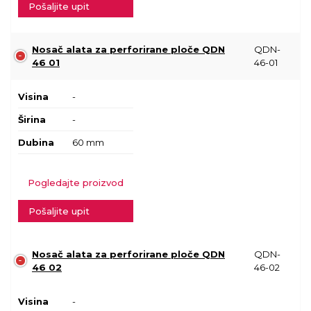
Pošaljite upit
Nosač alata za perforirane ploče QDN
QDN-
46 01
46-01
Visina
-
Širina
-
Dubina
60 mm
Pogledajte proizvod
Pošaljite upit
Nosač alata za perforirane ploče QDN
QDN-
46 02
46-02
Visina
-