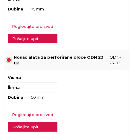
Dubina
75 mm
Pogledajte proizvod
Pošaljite upit
Nosač alata za perforirane ploče QDN 23
QDN-
02
23-02
Visina
-
Širina
-
Dubina
50 mm
Pogledajte proizvod
Pošaljite upit