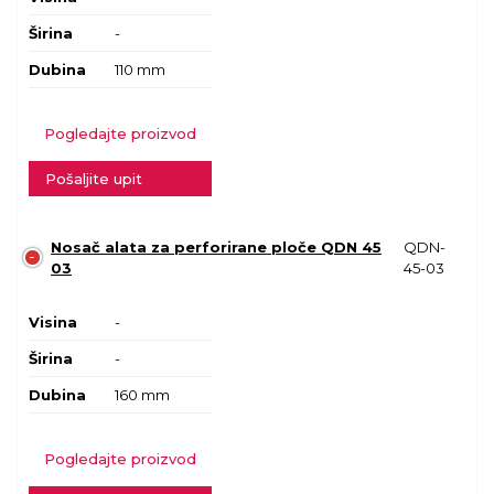
Širina
-
Dubina
110 mm
Pogledajte proizvod
Pošaljite upit
Nosač alata za perforirane ploče QDN 45
QDN-
03
45-03
Visina
-
Širina
-
Dubina
160 mm
Pogledajte proizvod