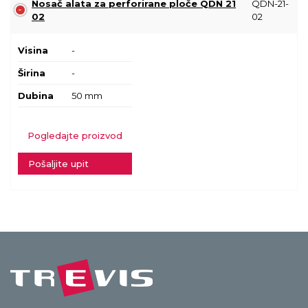
Nosač alata za perforirane ploče QDN 21
QDN-21-
02
02
Visina
-
Širina
-
Dubina
50 mm
Pogledajte proizvod
Pošaljite upit