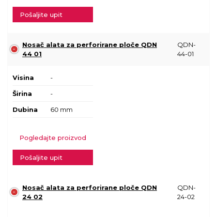
Pošaljite upit
Nosač alata za perforirane ploče QDN
QDN-
44 01
44-01
Visina
-
Širina
-
Dubina
60 mm
Pogledajte proizvod
Pošaljite upit
Nosač alata za perforirane ploče QDN
QDN-
24 02
24-02