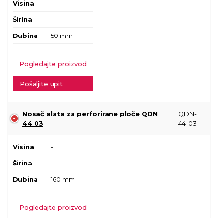
Visina
-
Širina
-
Dubina
50 mm
Pogledajte proizvod
Pošaljite upit
Nosač alata za perforirane ploče QDN
QDN-
44 03
44-03
Visina
-
Širina
-
Dubina
160 mm
Pogledajte proizvod