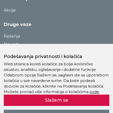
Akcije
Druge veze
Rešenja
Novosti
Katalozi
Podešavanja privatnosti i kolačića
Reference
Web stranica koristi kolačiće za bolje korisničko
O preduzeću
iskustvo, analitiku, oglašavanje i dodatne funkcije.
Odabirom opcije Slažem se, saglasni ste sa upotrebom
Kontakt
kolačića u sve navedene svrhe. Da biste podesili
Pravila o privatnosti
dozvole za kolačiće, kliknite na Podešavanja kolačića.
Možete pronaći više informacija o kolačićima
ovde
.
Kolačići
Slažem se
Autorsko pravo © 2021 - 2026 Trevis Pro Company doo. Sva