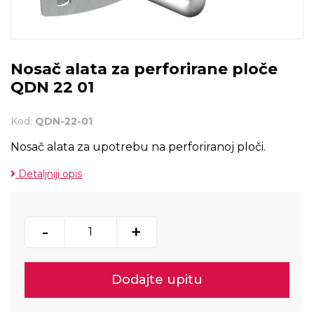
Nosač alata za perforirane ploče
QDN 22 01
Kod:
QDN-22-01
Nosač alata za upotrebu na perforiranoj ploči.
Detaljniji opis
-
+
Dodajte upitu