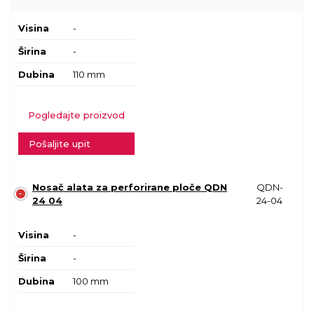
Visina
-
Širina
-
Dubina
110 mm
Pogledajte proizvod
Pošaljite upit
Nosač alata za perforirane ploče QDN
QDN-
24 04
24-04
Visina
-
Širina
-
Dubina
100 mm