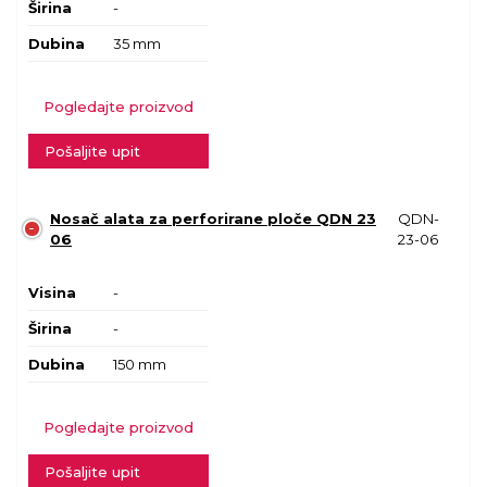
Širina
-
Dubina
35 mm
Pogledajte proizvod
Pošaljite upit
Nosač alata za perforirane ploče QDN 23
QDN-
06
23-06
Visina
-
Širina
-
Dubina
150 mm
Pogledajte proizvod
Pošaljite upit