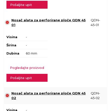
Pošaljite upit
Nosač alata za perforirane ploče QDN 45
QDN-
01
45-01
Visina
-
Širina
-
Dubina
60 mm
Pogledajte proizvod
Pošaljite upit
Nosač alata za perforirane ploče QDN 45
QDN-
02
45-02
Visina
-