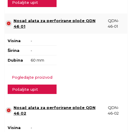
Pošaljite upit
Nosač alata za perforirane ploče QDN
QDN-
46 01
46-01
Visina
-
Širina
-
Dubina
60 mm
Pogledajte proizvod
Pošaljite upit
Nosač alata za perforirane ploče QDN
QDN-
46 02
46-02
Visina
-