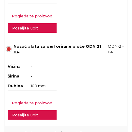
Pogledajte proizvod
Pošaljite upit
Nosač alata za perforirane ploče QDN 21
QDN-21-
04
04
Visina
-
Širina
-
Dubina
100 mm
Pogledajte proizvod
Pošaljite upit