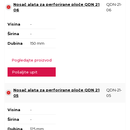
Nosač alata za perforirane ploče QDN 21
QDN-21-
06
06
Visina
-
Širina
-
Dubina
150 mm
Pogledajte proizvod
Pošaljite upit
Nosač alata za perforirane ploče QDN 21
QDN-21-
05
05
Visina
-
Širina
-
Dubina
125 mm