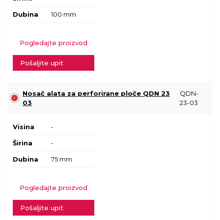
Dubina
100 mm
Pogledajte proizvod
Pošaljite upit
Nosač alata za perforirane ploče QDN 23
QDN-
03
23-03
Visina
-
Širina
-
Dubina
75 mm
Pogledajte proizvod
Pošaljite upit