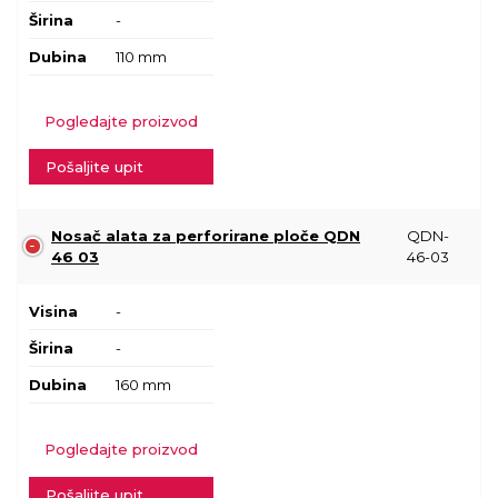
Širina
-
Dubina
110 mm
Pogledajte proizvod
Pošaljite upit
Nosač alata za perforirane ploče QDN
QDN-
46 03
46-03
Visina
-
Širina
-
Dubina
160 mm
Pogledajte proizvod
Pošaljite upit