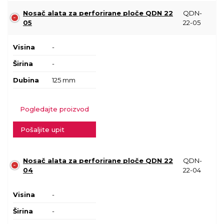
Nosač alata za perforirane ploče QDN 22
QDN-
05
22-05
Visina
-
Širina
-
Dubina
125 mm
Pogledajte proizvod
Pošaljite upit
Nosač alata za perforirane ploče QDN 22
QDN-
04
22-04
Visina
-
Širina
-