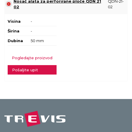
Nosač alata za perforirane ploče QDN 21
QDN-21-
02
02
Visina
-
Širina
-
Dubina
50 mm
Pogledajte proizvod
Pošaljite upit