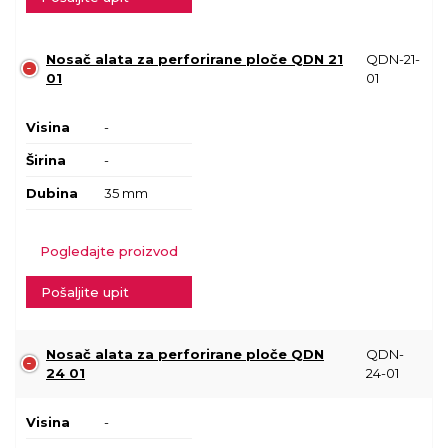
Nosač alata za perforirane ploče QDN 21
QDN-21-
01
01
Visina
-
Širina
-
Dubina
35 mm
Pogledajte proizvod
Pošaljite upit
Nosač alata za perforirane ploče QDN
QDN-
24 01
24-01
Visina
-