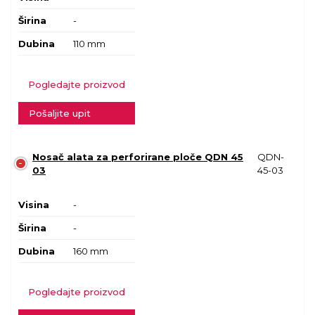
Širina
-
Dubina
110 mm
Pogledajte proizvod
Pošaljite upit
Nosač alata za perforirane ploče QDN 45
QDN-
03
45-03
Visina
-
Širina
-
Dubina
160 mm
Pogledajte proizvod