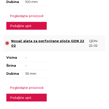
Dubina
100 mm
Pogledajte proizvod
Pošaljite upit
Nosač alata za perforirane ploče QDN 22
QDN-
02
22-02
Visina
-
Širina
-
Dubina
50 mm
Pogledajte proizvod
Pošaljite upit