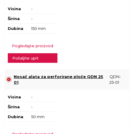
Visina
-
Širina
-
Dubina
150 mm
Pogledajte proizvod
Pošaljite upit
Nosač alata za perforirane ploče QDN 25
QDN-
01
25-01
Visina
-
Širina
-
Dubina
50 mm
Pogledajte proizvod