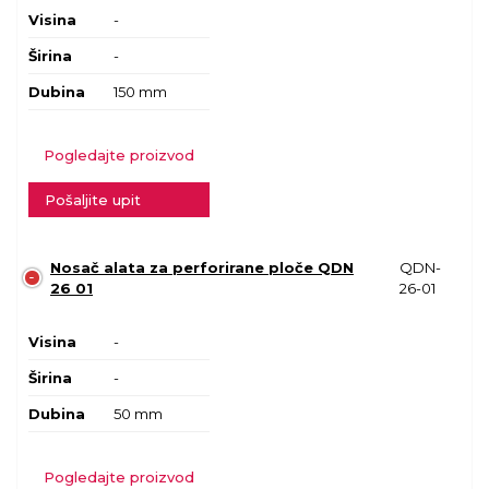
Visina
-
Širina
-
Dubina
150 mm
Pogledajte proizvod
Pošaljite upit
Nosač alata za perforirane ploče QDN
QDN-
26 01
26-01
Visina
-
Širina
-
Dubina
50 mm
Pogledajte proizvod