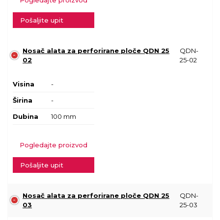
Pošaljite upit
Nosač alata za perforirane ploče QDN 25
QDN-
02
25-02
Visina
-
Širina
-
Dubina
100 mm
Pogledajte proizvod
Pošaljite upit
Nosač alata za perforirane ploče QDN 25
QDN-
03
25-03