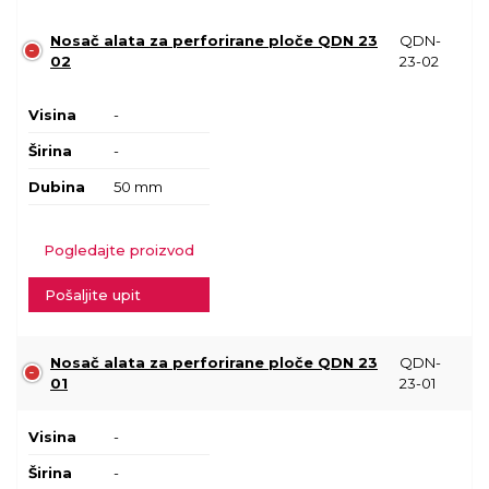
Nosač alata za perforirane ploče QDN 23
QDN-
02
23-02
Visina
-
Širina
-
Dubina
50 mm
Pogledajte proizvod
Pošaljite upit
Nosač alata za perforirane ploče QDN 23
QDN-
01
23-01
Visina
-
Širina
-