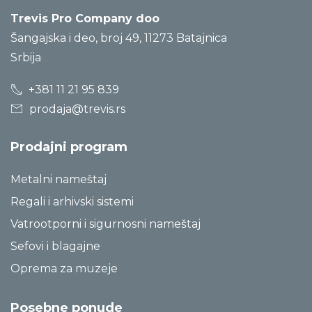
Trevis Pro Company doo
Šangajska i deo, broj 49, 11273 Batajnica
Srbija
+381 11 21 95 839
prodaja@trevis.rs
Prodajni program
Metalni nameštaj
Regali i arhivski sistemi
Vatrootporni i sigurnosni nameštaj
Sefovi i blagajne
Oprema za muzeje
Posebne ponude