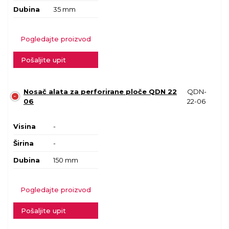
Dubina
35 mm
Pogledajte proizvod
Pošaljite upit
Nosač alata za perforirane ploče QDN 22
QDN-
06
22-06
Visina
-
Širina
-
Dubina
150 mm
Pogledajte proizvod
Pošaljite upit