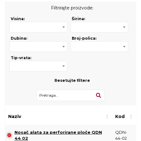
Filtrirajte proizvode:
Visina:
Širina:
Dubina:
Broj-polica:
Tip-vrata:
Resetujte filtere
Naziv
Kod
Nosač alata za perforirane ploče QDN
QDN-
44 02
44-02