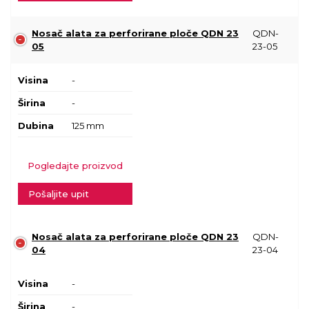
Nosač alata za perforirane ploče QDN 23
QDN-
05
23-05
Visina
-
Širina
-
Dubina
125 mm
Pogledajte proizvod
Pošaljite upit
Nosač alata za perforirane ploče QDN 23
QDN-
04
23-04
Visina
-
Širina
-