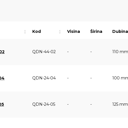
Kod
Visina
Širina
Dubina
02
QDN-44-02
-
-
110 m
04
QDN-24-04
-
-
100 m
05
QDN-24-05
-
-
125 mm