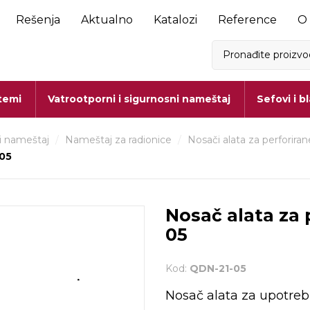
Rešenja
Aktualno
Katalozi
Reference
O
stemi
Vatrootporni i sigurnosni nameštaj
Sefovi i b
i nameštaj
/
Nameštaj za radionice
/
Nosači alata za perforira
 05
Nosač alata za 
05
Kod:
QDN-21-05
Nosač alata za upotrebu