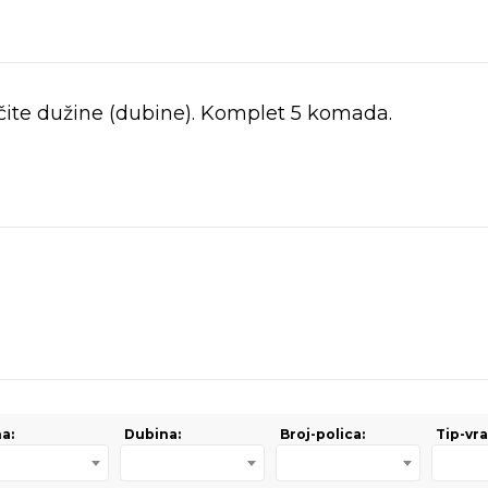
ičite dužine (dubine). Komplet 5 komada.
na:
Dubina:
Broj-polica:
Tip-vra