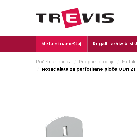
Metalni nameštaj
Regali i arhivski si
Početna stranica
/
Program prodaje
/
Metaln
/
Nosač alata za perforirane ploče QDN 21