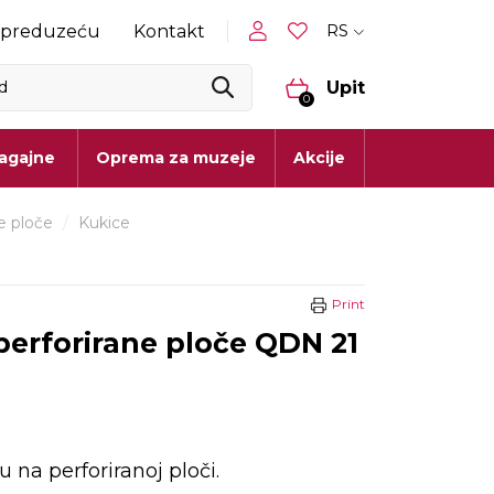
RS
 preduzeću
Kontakt
Upit
0
lagajne
Oprema za muzeje
Akcije
ne ploče
/
Kukice
Print
perforirane ploče QDN 21
 na perforiranoj ploči.