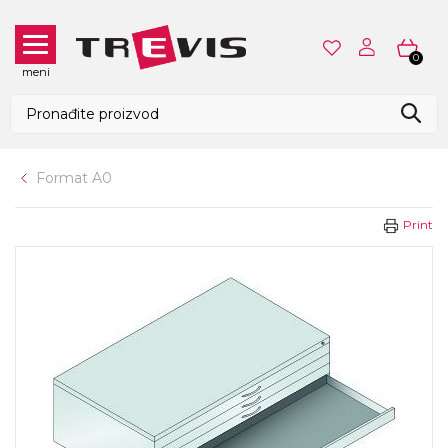
0
meni
Format A0
Print