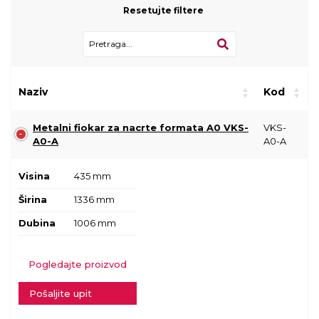
Resetujte filtere
Naziv
Kod
Metalni fiokar za nacrte formata A0 VKS-
VKS-
A0-A
A0-A
Visina
435 mm
Širina
1336 mm
Dubina
1006 mm
Pogledajte proizvod
Pošaljite upit