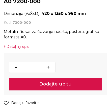
A0 7200-000
Dimenzije (VxŠxD):
420 x 1350 x 960 mm
Kod:
7200-000
Metalni fiokar za čuvanje nacrta, postera, grafika
formata A0.
Detaljniji opis
-
+
Dodajte upitu
Dodaj u favorite