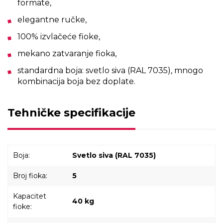
formate,
elegantne ručke,
100% izvlačeće fioke,
mekano zatvaranje fioka,
standardna boja: svetlo siva (RAL 7035), mnogo
kombinacija boja bez doplate.
Tehničke specifikacije
Boja:
Svetlo siva (RAL 7035)
Broj fioka:
5
Kapacitet
40 kg
fioke: