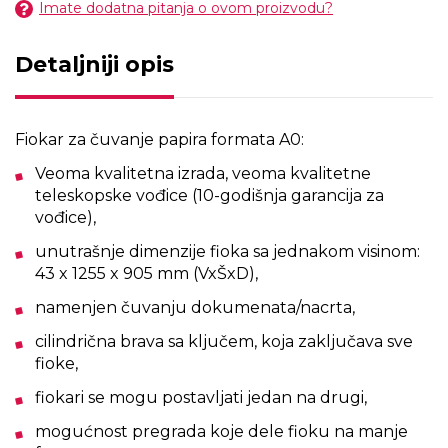
Imate dodatna pitanja o ovom proizvodu?
Detaljniji opis
Fiokar za čuvanje papira formata A0:
Veoma kvalitetna izrada, veoma kvalitetne
teleskopske vođice (10-godišnja garancija za
vođice),
unutrašnje dimenzije fioka sa jednakom visinom:
43 x 1255 x 905 mm (VxŠxD),
namenjen čuvanju dokumenata/nacrta,
cilindrična brava sa ključem, koja zaključava sve
fioke,
fiokari se mogu postavljati jedan na drugi,
mogućnost pregrada koje dele fioku na manje