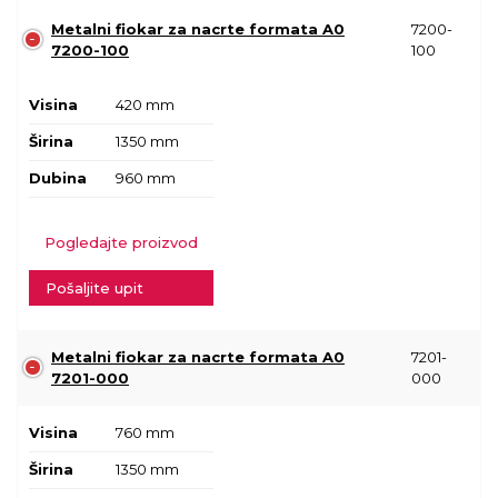
Metalni fiokar za nacrte formata A0
7200-
7200-100
100
Visina
420 mm
Širina
1350 mm
Dubina
960 mm
Pogledajte proizvod
Pošaljite upit
Metalni fiokar za nacrte formata A0
7201-
7201-000
000
Visina
760 mm
Širina
1350 mm