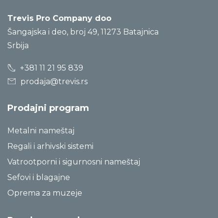
Trevis Pro Company doo
Šangajska i deo, broj 49, 11273 Batajnica
Srbija
+381 11 21 95 839
prodaja@trevis.rs
Prodajni program
Metalni nameštaj
Regali i arhivski sistemi
Vatrootporni i sigurnosni nameštaj
Sefovi i blagajne
Oprema za muzeje