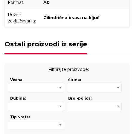
Format:
A0
Režim
Cilindrična brava na ključ
zaključavanja:
Ostali proizvodi iz serije
Filtrirajte proizvode:
Visina:
Širina:
Dubina:
Broj-polica:
Tip-vrata: