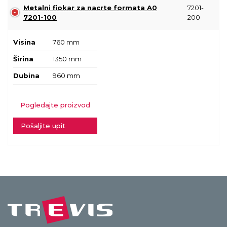
Metalni fiokar za nacrte formata A0
7201-
7201-100
200
Visina
760 mm
Širina
1350 mm
Dubina
960 mm
Pogledajte proizvod
Pošaljite upit