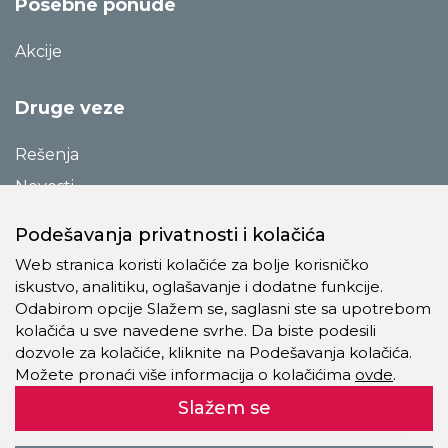
Posebne ponude
Akcije
Druge veze
Rešenja
Novosti
Katalozi
Podešavanja privatnosti i kolačića
Reference
Web stranica koristi kolačiće za bolje korisničko
O preduzeću
iskustvo, analitiku, oglašavanje i dodatne funkcije.
Odabirom opcije Slažem se, saglasni ste sa upotrebom
Kontakt
kolačića u sve navedene svrhe. Da biste podesili
Pravila o privatnosti
dozvole za kolačiće, kliknite na Podešavanja kolačića.
Možete pronaći više informacija o kolačićima
ovde
.
Kolačići
Slažem se