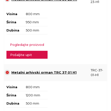
23-H1
Visina
800 mm
Širina
950 mm
Dubina
500 mm
Pogledajte proizvod
Pošaljite upit
TRC-37-
Metalni arhivski orman TRC 37 01 H1
01-H1
Visina
800 mm
Širina
1200 mm
Dubina
500 mm