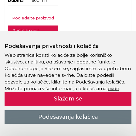
Dubina
600 mm
Pogledajte proizvod
Pošaljite upit
Podešavanja privatnosti i kolačića
TRC-37-
Metalni arhivski orman TRC 37 88 H2
Web stranica koristi kolačiće za bolje korisničko
88-H2
iskustvo, analitiku, oglašavanje i dodatne funkcije.
Odabirom opcije Slažem se, saglasni ste sa upotrebom
Visina
1150 mm
kolačića u sve navedene svrhe. Da biste podesili
Širina
800 mm
dozvole za kolačiće, kliknite na Podešavanja kolačića.
Možete pronaći više informacija o kolačićima
ovde
.
Dubina
600 mm
Slažem se
Pogledajte proizvod
Podešavanja kolačića
Pošaljite upit