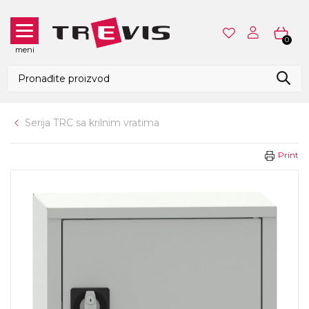
0
meni
Serija TRC sa krilnim vratima
Print