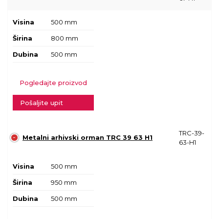
Visina
500 mm
Širina
800 mm
Dubina
500 mm
Pogledajte proizvod
Pošaljite upit
TRC-39-
Metalni arhivski orman TRC 39 63 H1
63-H1
Visina
500 mm
Širina
950 mm
Dubina
500 mm