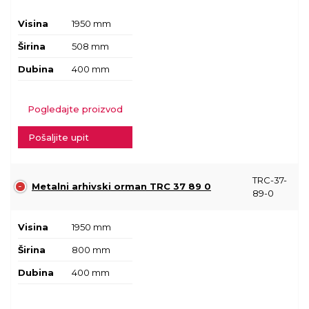
Visina
1950 mm
Širina
508 mm
Dubina
400 mm
Pogledajte proizvod
Pošaljite upit
TRC-37-
Metalni arhivski orman TRC 37 89 0
89-0
Visina
1950 mm
Širina
800 mm
Dubina
400 mm