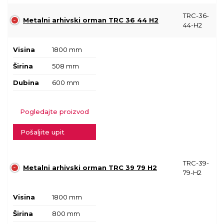
TRC-36-
Metalni arhivski orman TRC 36 44 H2
44-H2
Visina
1800 mm
Širina
508 mm
Dubina
600 mm
Pogledajte proizvod
Pošaljite upit
TRC-39-
Metalni arhivski orman TRC 39 79 H2
79-H2
Visina
1800 mm
Širina
800 mm