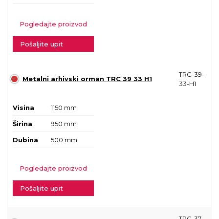
Pogledajte proizvod
Pošaljite upit
TRC-39-
Metalni arhivski orman TRC 39 33 H1
33-H1
Visina
1150 mm
Širina
950 mm
Dubina
500 mm
Pogledajte proizvod
Pošaljite upit
TRC-37-