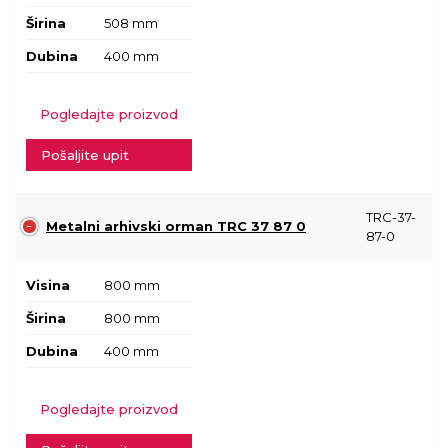
Širina
508 mm
Dubina
400 mm
Pogledajte proizvod
Pošaljite upit
TRC-37-
Metalni arhivski orman TRC 37 87 0
87-0
Visina
800 mm
Širina
800 mm
Dubina
400 mm
Pogledajte proizvod