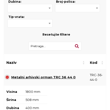
Dubina:
Broj-polica:
Tip-vrata:
Resetujte filtere
Naziv
Kod
TRC-36-
Metalni arhivski orman TRC 36 44 0
44-0
Visina
1800 mm
Širina
508 mm
Dubina
400 mm