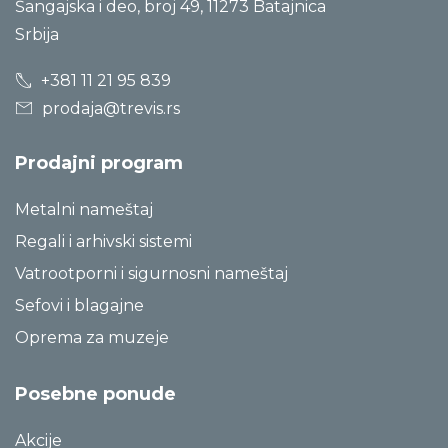
Šangajska i deo, broj 49, 11273 Batajnica
Srbija
+381 11 21 95 839
prodaja@trevis.rs
Prodajni program
Metalni nameštaj
Regali i arhivski sistemi
Vatrootporni i sigurnosni nameštaj
Sefovi i blagajne
Oprema za muzeje
Posebne ponude
Akcije