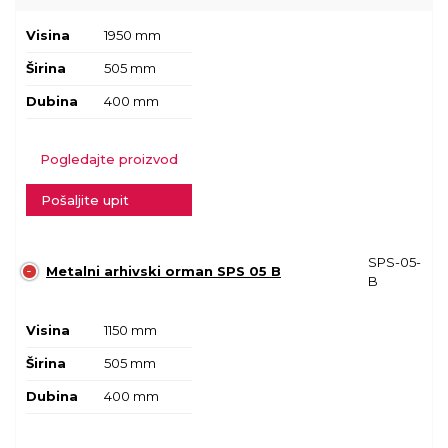
Visina
1950 mm
Širina
505 mm
Dubina
400 mm
Pogledajte proizvod
Pošaljite upit
SPS-05-
Metalni arhivski orman SPS 05 B
B
Visina
1150 mm
Širina
505 mm
Dubina
400 mm