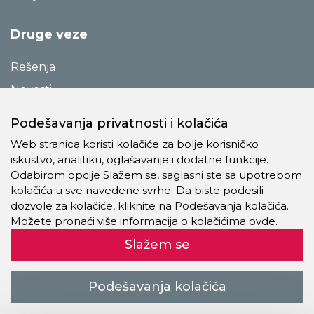
Druge veze
Rešenja
Novosti
Katalozi
Podešavanja privatnosti i kolačića
Reference
Web stranica koristi kolačiće za bolje korisničko
O preduzeću
iskustvo, analitiku, oglašavanje i dodatne funkcije.
Odabirom opcije Slažem se, saglasni ste sa upotrebom
Kontakt
kolačića u sve navedene svrhe. Da biste podesili
Pravila o privatnosti
dozvole za kolačiće, kliknite na Podešavanja kolačića.
Možete pronaći više informacija o kolačićima
ovde
.
Kolačići
Slažem se
Autorsko pravo © 2021 - 2026 Trevis Pro Company doo. Sva
Podešavanja kolačića
prava zadržana.
kreiranje veb sajtova