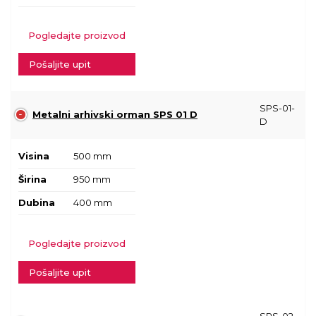
Pogledajte proizvod
Pošaljite upit
SPS-01-
Metalni arhivski orman SPS 01 D
D
Visina
500 mm
Širina
950 mm
Dubina
400 mm
Pogledajte proizvod
Pošaljite upit