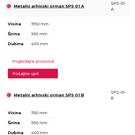
SPS-01-
Metalni arhivski orman SPS 01 A
A
Visina
1950 mm
Širina
950 mm
Dubina
400 mm
Pogledajte proizvod
Pošaljite upit
SPS-01-
Metalni arhivski orman SPS 01 B
B
Visina
1150 mm
Širina
950 mm
Dubina
400 mm