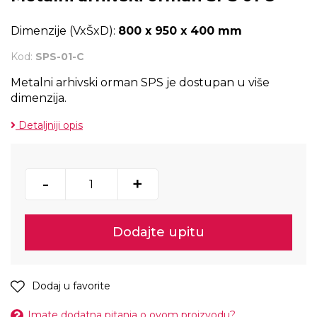
Dimenzije (VxŠxD):
800 x 950 x 400 mm
Kod:
SPS-01-C
Metalni arhivski orman SPS je dostupan u više
dimenzija.
Detaljniji opis
-
+
Dodajte upitu
Dodaj u favorite
Imate dodatna pitanja o ovom proizvodu?