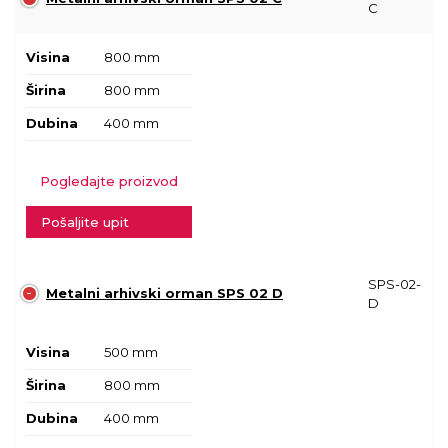
C
Visina
800 mm
Širina
800 mm
Dubina
400 mm
Pogledajte proizvod
Pošaljite upit
SPS-02-
Metalni arhivski orman SPS 02 D
D
Visina
500 mm
Širina
800 mm
Dubina
400 mm