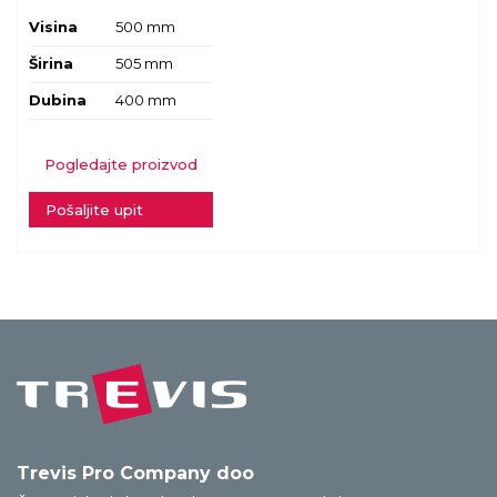
Visina
500 mm
Širina
505 mm
Dubina
400 mm
Pogledajte proizvod
Pošaljite upit
Trevis Pro Company doo