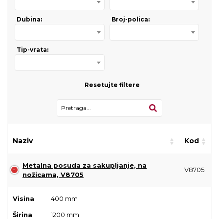
Dubina:
Broj-polica:
Tip-vrata:
Resetujte filtere
Naziv
Kod
Metalna posuda za sakupljanje, na
V8705
nožicama, V8705
Visina
400 mm
Širina
1200 mm