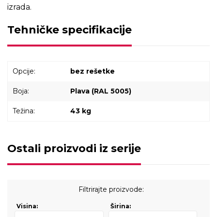
izrada.
Tehničke specifikacije
Opcije:
bez rešetke
Boja:
Plava (RAL 5005)
Težina:
43 kg
Ostali proizvodi iz serije
Filtrirajte proizvode:
Visina:
Širina: