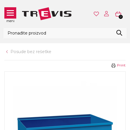
0
meni
Posude bez rešetke
Print