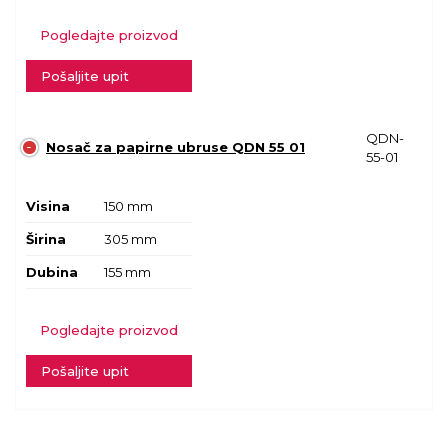
Pogledajte proizvod
Pošaljite upit
QDN-
Nosač za papirne ubruse QDN 55 01
55-01
Visina
150 mm
Širina
305 mm
Dubina
155 mm
Pogledajte proizvod
Pošaljite upit