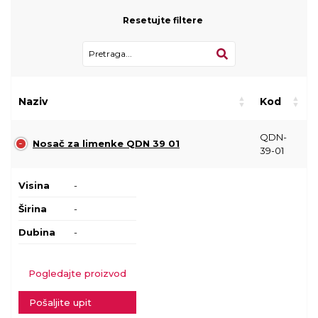
Resetujte filtere
Naziv
Kod
QDN-
Nosač za limenke QDN 39 01
39-01
Visina
-
Širina
-
Dubina
-
Pogledajte proizvod
Pošaljite upit