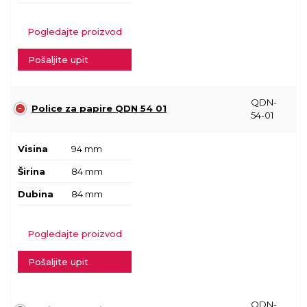
Pogledajte proizvod
Pošaljite upit
QDN-
Police za papire QDN 54 01
54-01
Visina
94 mm
Širina
84 mm
Dubina
84 mm
Pogledajte proizvod
Pošaljite upit
QDN-