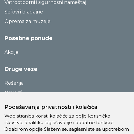
Vatrootporni i sigurnosni nameštaj
Sefovi i blagajne
Oprema za muzeje
Posebne ponude
Akcije
Druge veze
Rešenja
Novosti
Katalozi
Podešavanja privatnosti i kolačića
Reference
Web stranica koristi kolačiće za bolje korisničko
O preduzeću
iskustvo, analitiku, oglašavanje i dodatne funkcije.
Odabirom opcije Slažem se, saglasni ste sa upotrebom
Kontakt