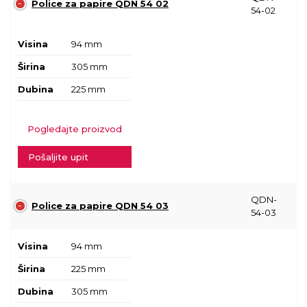
Police za papire QDN 54 02
54-02
Visina
94 mm
Širina
305 mm
Dubina
225 mm
Pogledajte proizvod
Pošaljite upit
QDN-
Police za papire QDN 54 03
54-03
Visina
94 mm
Širina
225 mm
Dubina
305 mm