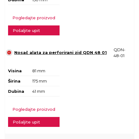
Pogledajte proizvod
Pošaljite upit
QDN-
Nosač alata za perforirani zid QDN 48 01
48-01
Visina
81 mm
Širina
175 mm
Dubina
41 mm
Pogledajte proizvod
Pošaljite upit