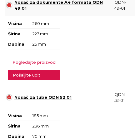
Nosač za dokumente A4 formata QDN
QDN-
49 01
49-01
Visina
260 mm
Širina
227 mm
Dubina
25 mm
Pogledajte proizvod
Pošaljite upit
QDN-
Nosač za tube QDN 52 01
52-01
Visina
185 mm
Širina
236 mm
Dubina
70 mm