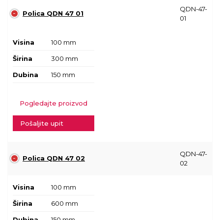
QDN-47-
Polica QDN 47 01
01
Visina
100 mm
Širina
300 mm
Dubina
150 mm
Pogledajte proizvod
Pošaljite upit
QDN-47-
Polica QDN 47 02
02
Visina
100 mm
Širina
600 mm
Dubina
150 mm