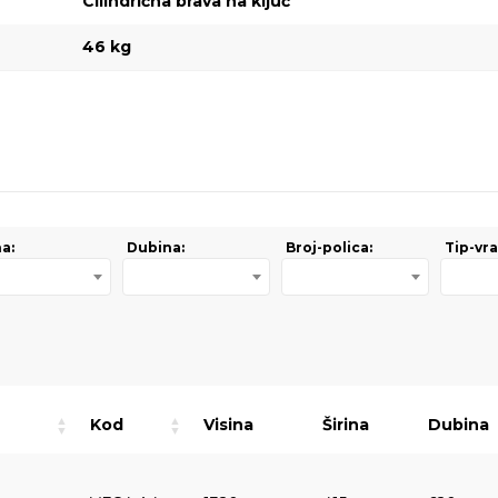
Cilindrična brava na ključ
46 kg
na:
Dubina:
Broj-polica:
Tip-vra
Kod
Visina
Širina
Dubina