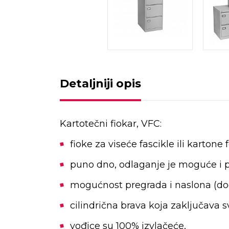
Detaljniji opis
Kartotečni fiokar, VFC:
fioke za viseće fascikle ili kartone 
puno dno, odlaganje je moguće i p
mogućnost pregrada i naslona (d
cilindrična brava koja zaključava 
vođice su 100% izvlačeće,