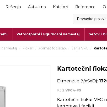
Rešenja
Aktualno
Katalozi
Reference
O
stemi
Vatrootporni i sigurnosni nameštaj
Sefovi i b
i nameštaj
/
Fiokari
/
Format foolscap
/
Serija VFC
/
Kartote
Kartotečni fiok
Dimenzije (VxŠxD):
132
Kod:
VFC4-FS
Kartotečni fiokar VFC
kartoteka i facikli.