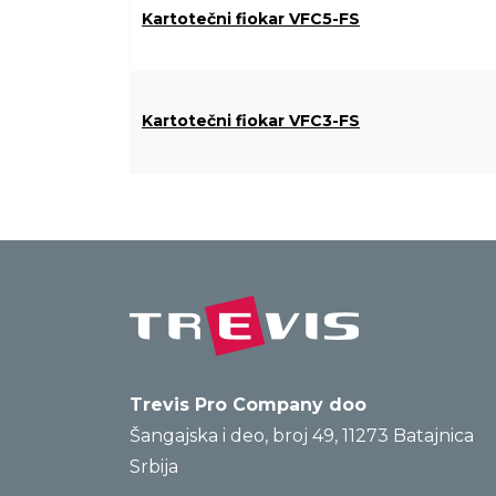
Kartotečni fiokar VFC5-FS
Kartotečni fiokar VFC3-FS
Trevis Pro Company doo
Šangajska i deo, broj 49, 11273 Batajnica
Srbija