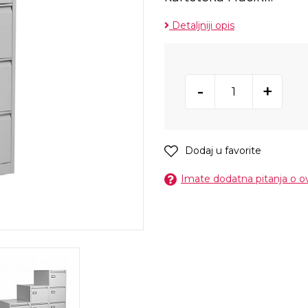
Detaljniji opis
-
+
Dodaj u favorite
Imate dodatna pitanja o 