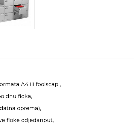
formata A4 ili foolscap ,
o dnu fioka,
odatna oprema),
sve fioke odjedanput,