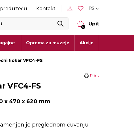
RS
 preduzeću
Kontakt
Upit
0
lagajne
Oprema za muzeje
Akcije
čni fiokar VFC4-FS
Print
ar VFC4-FS
0 x 470 x 620 mm
 namenjen je preglednom čuvanju