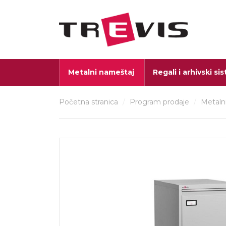
Metalni nameštaj
Regali i arhivski si
Početna stranica
/
Program prodaje
/
Metaln