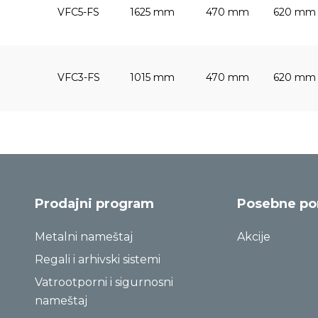
VFC5-FS
1625 mm
470 mm
620 mm
VFC3-FS
1015 mm
470 mm
620 mm
Prodajni program
Posebne p
Metalni nameštaj
Akcije
Regali i arhivski sistemi
Vatrootporni i sigurnosni
nameštaj