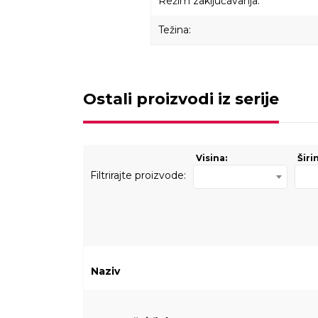
Režim zaključavanja:
Težina:
Ostali proizvodi iz serije
Visina:
Širi
Filtrirajte proizvode:
Naziv