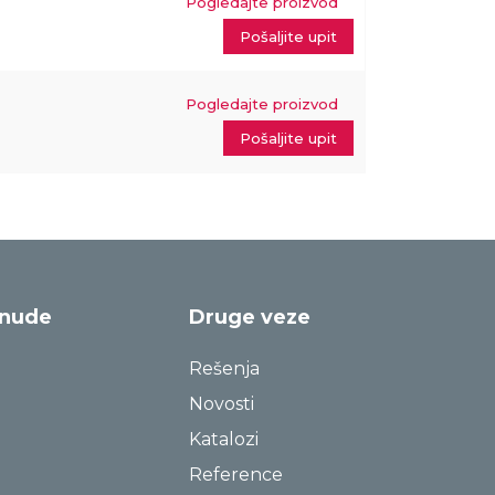
Pogledajte proizvod
Pošaljite upit
Pogledajte proizvod
Pošaljite upit
onude
Druge veze
Rešenja
Novosti
Katalozi
Reference