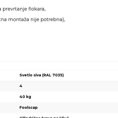
prevrtanje fiokara,
atna montaža nije potrebna),
Svetlo siva (RAL 7035)
4
40 kg
Foolscap