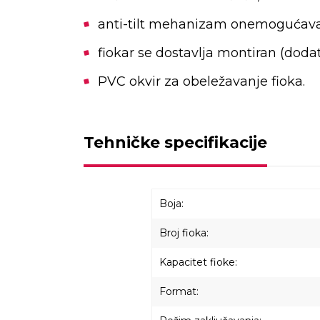
anti-tilt mehanizam onemogućava 
fiokar se dostavlja montiran (dod
PVC okvir za obeležavanje fioka.
Tehničke specifikacije
Boja:
Broj fioka:
Kapacitet fioke:
Format: