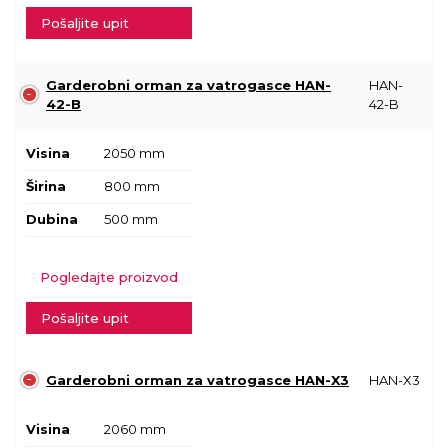
Pošaljite upit
Garderobni orman za vatrogasce HAN-
HAN-
42-B
42-B
Visina
2050 mm
Širina
800 mm
Dubina
500 mm
Pogledajte proizvod
Pošaljite upit
Garderobni orman za vatrogasce HAN-X3
HAN-X3
Visina
2060 mm