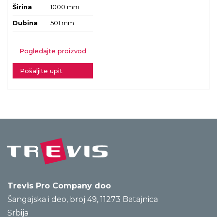
Širina
1000 mm
Dubina
501 mm
Pogledajte proizvod
Pošaljite upit
Trevis Pro Company doo
Šangajska i deo, broj 49, 11273 Batajnica
Srbija