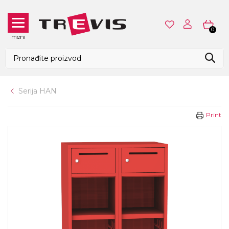
0
meni
Serija HAN
Print