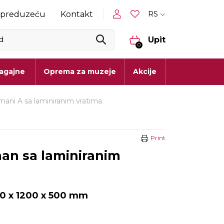
RS
 preduzeću
Kontakt
Upit
0
lagajne
Oprema za muzeje
Akcije
mani A sa laminiranim vratima
Print
an sa laminiranim
0 x 1200 x 500 mm