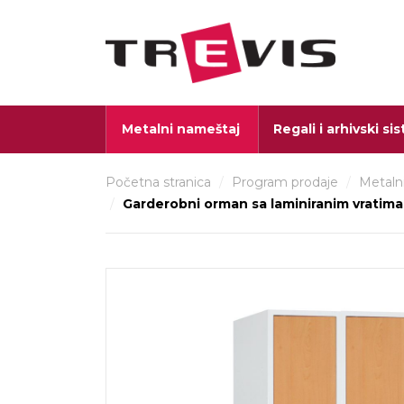
Metalni nameštaj
Regali i arhivski si
Početna stranica
/
Program prodaje
/
Metaln
/
Garderobni orman sa laminiranim vratim