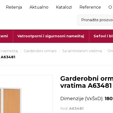
Rešenja
Aktualno
Katalozi
Reference
O
stemi
Vatrootporni i sigurnosni nameštaj
Sefovi i b
i nameštaj
/
Garderobni ormani
/
Sa laminiranim vratima
/
Or
a A63481
Garderobni orm
vratima A63481
Dimenzije (VxŠxD):
180
Kod:
A63481