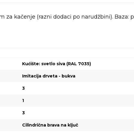
 za kačenje (razni dodaci po narudžbini). Baza: p
Kućište: svetlo siva (RAL 7035)
Imitacija drveta - bukva
3
1
3
Cilindrična brava na ključ