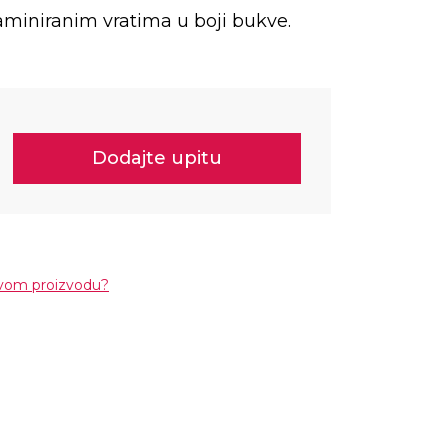
miniranim vratima u boji bukve.
Dodajte upitu
ovom proizvodu?