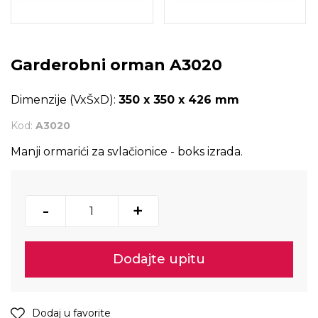
Garderobni orman A3020
Dimenzije (VxŠxD):
350 x 350 x 426 mm
Kod:
A3020
Manji ormarići za svlačionice - boks izrada.
-
+
Dodajte upitu
Dodaj u favorite