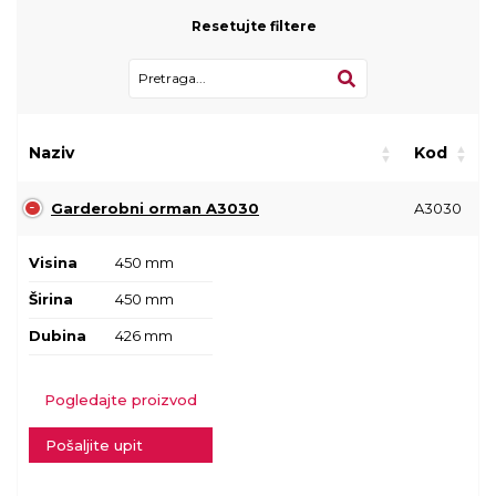
Resetujte filtere
Naziv
Kod
Garderobni orman A3030
A3030
Visina
450 mm
Širina
450 mm
Dubina
426 mm
Pogledajte proizvod
Pošaljite upit