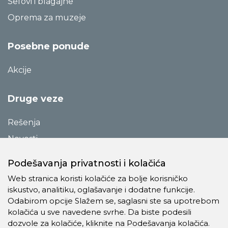
Sefovi i blagajne
Oprema za muzeje
Posebne ponude
Akcije
Druge veze
Rešenja
Novosti
Katalozi
Podešavanja privatnosti i kolačića
Reference
Web stranica koristi kolačiće za bolje korisničko
O preduzeću
iskustvo, analitiku, oglašavanje i dodatne funkcije.
Odabirom opcije Slažem se, saglasni ste sa upotrebom
Kontakt
kolačića u sve navedene svrhe. Da biste podesili
Pravila o privatnosti
dozvole za kolačiće, kliknite na Podešavanja kolačića.