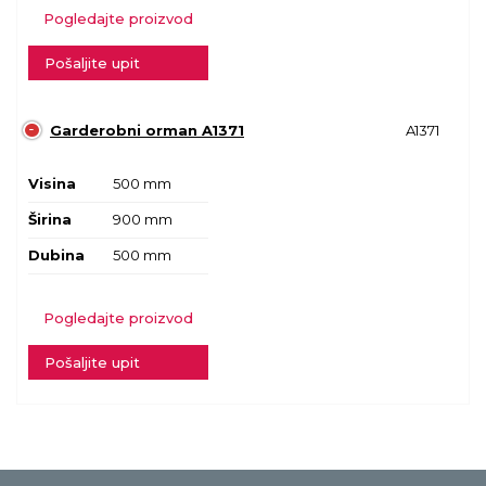
Pogledajte proizvod
Pošaljite upit
Garderobni orman A1371
A1371
Visina
500 mm
Širina
900 mm
Dubina
500 mm
Pogledajte proizvod
Pošaljite upit