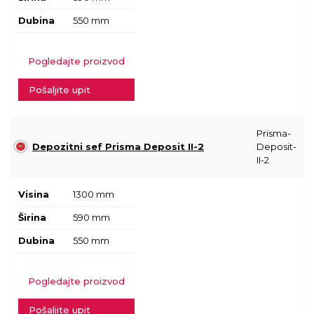
Dubina
550 mm
Pogledajte proizvod
Pošaljite upit
Prisma-
Depozitni sef Prisma Deposit II-2
Deposit-
II-2
Visina
1300 mm
Širina
590 mm
Dubina
550 mm
Pogledajte proizvod
Pošaljite upit