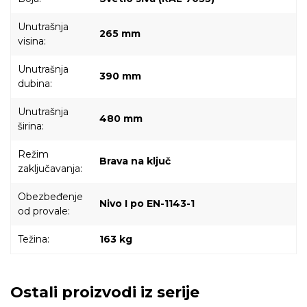
Unutrašnja
265 mm
visina:
Unutrašnja
390 mm
dubina:
Unutrašnja
480 mm
širina:
Režim
Brava na ključ
zaključavanja:
Obezbeđenje
Nivo I po EN-1143-1
od provale:
Težina:
163 kg
Ostali proizvodi iz serije