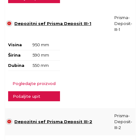
Prisma-
Depozitni sef Prisma Deposit III-1
Deposit-
III-1
Visina
950 mm
Širina
590 mm
Dubina
550 mm
Pogledajte proizvod
Pošaljite upit
Prisma-
Depozitni sef Prisma Deposit III-2
Deposit-
III-2