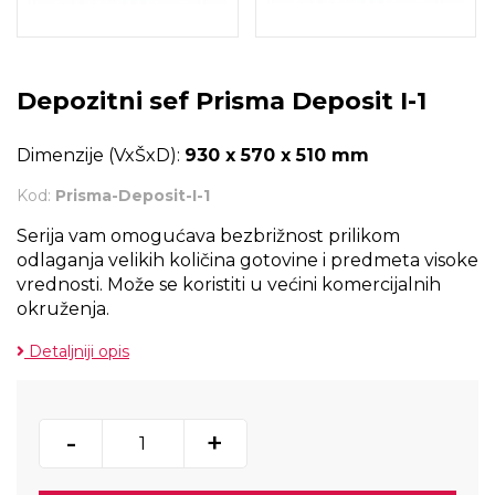
Depozitni sef Prisma Deposit I-1
Dimenzije (VxŠxD):
930 x 570 x 510 mm
Kod:
Prisma-Deposit-I-1
Serija vam omogućava bezbrižnost prilikom
odlaganja velikih količina gotovine i predmeta visoke
vrednosti. Može se koristiti u većini komercijalnih
okruženja.
Detaljniji opis
-
+