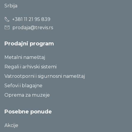
Srbija
+381 11 21 95 839
prodaja@trevis.rs
Prodajni program
Metalni nameštaj
Regali i arhivski sistemi
Vatrootporni i sigurnosni nameštaj
Sefovi i blagajne
Oprema za muzeje
Posebne ponude
Akcije