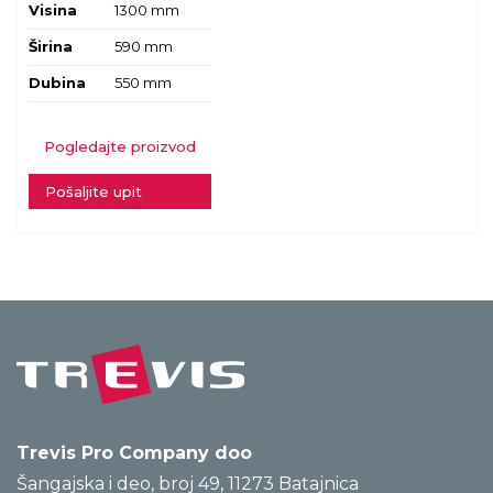
Visina
1300 mm
Širina
590 mm
Dubina
550 mm
Pogledajte proizvod
Pošaljite upit
Trevis Pro Company doo
Šangajska i deo, broj 49, 11273 Batajnica