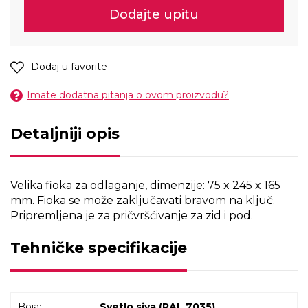
Dodajte upitu
Dodaj u favorite
Imate dodatna pitanja o ovom proizvodu?
Detaljniji opis
Velika fioka za odlaganje, dimenzije: 75 x 245 x 165
mm. Fioka se može zaključavati bravom na ključ.
Pripremljena je za pričvršćivanje za zid i pod.
Tehničke specifikacije
Boja:
Svetlo siva (RAL 7035)