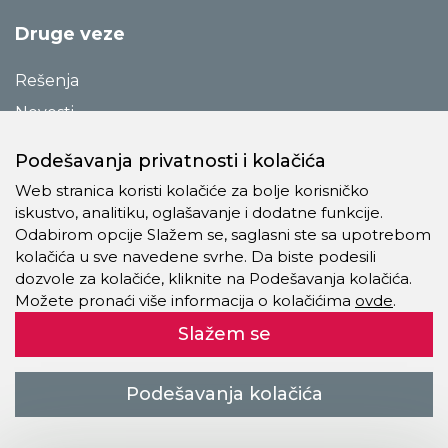
Druge veze
Rešenja
Novosti
Katalozi
Podešavanja privatnosti i kolačića
Reference
Web stranica koristi kolačiće za bolje korisničko
O preduzeću
iskustvo, analitiku, oglašavanje i dodatne funkcije.
Odabirom opcije Slažem se, saglasni ste sa upotrebom
Kontakt
kolačića u sve navedene svrhe. Da biste podesili
Pravila o privatnosti
dozvole za kolačiće, kliknite na Podešavanja kolačića.
Možete pronaći više informacija o kolačićima
ovde
.
Kolačići
Slažem se
Autorsko pravo © 2021 - 2026 Trevis Pro Company doo. Sva
Podešavanja kolačića
prava zadržana.
kreiranje veb sajtova