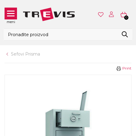
0
meni
Sefovi Prisma
Print