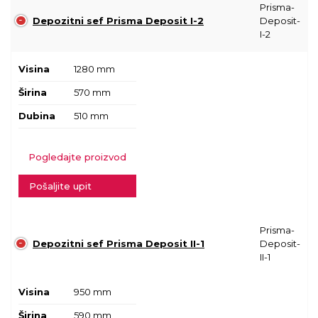
Prisma-
Depozitni sef Prisma Deposit I-2
Deposit-
I-2
Visina
1280 mm
Širina
570 mm
Dubina
510 mm
Pogledajte proizvod
Pošaljite upit
Prisma-
Depozitni sef Prisma Deposit II-1
Deposit-
II-1
Visina
950 mm
Širina
590 mm