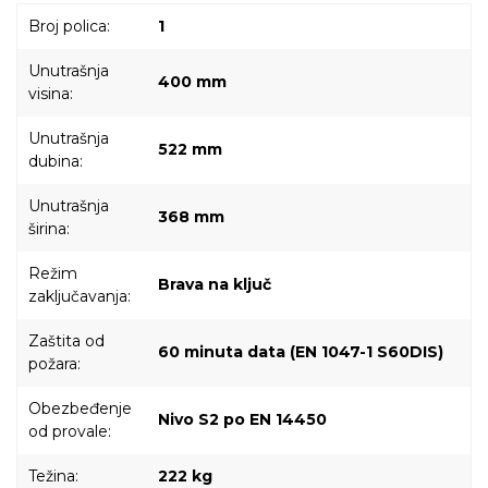
Broj polica:
1
Unutrašnja
400 mm
visina:
Unutrašnja
522 mm
dubina:
Unutrašnja
368 mm
širina:
Režim
Brava na ključ
zaključavanja:
Zaštita od
60 minuta data (EN 1047-1 S60DIS)
požara:
Obezbeđenje
Nivo S2 po EN 14450
od provale:
Težina:
222 kg