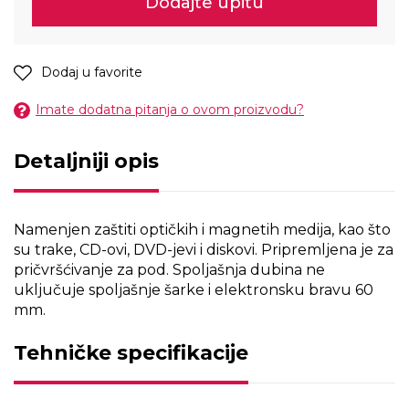
Dodajte upitu
Dodaj u favorite
Imate dodatna pitanja o ovom proizvodu?
Detaljniji opis
Namenjen zaštiti optičkih i magnetih medija, kao što
su trake, CD-ovi, DVD-jevi i diskovi. Pripremljena je za
pričvršćivanje za pod. Spoljašnja dubina ne
uključuje spoljašnje šarke i elektronsku bravu 60
mm.
Tehničke specifikacije