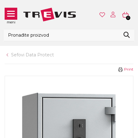
0
meni
Sefovi Data Protect
Print