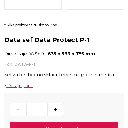
* Slike proizvoda su simbolične.
Data sef Data Protect P-1
Dimenzije (VxŠxD):
635 x 563 x 755 mm
Kod:
DATA-P-1
Sef za bezbedno skladištenje magnetnih medija.
Detaljniji opis
-
+