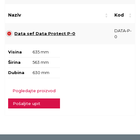
Naziv
Kod
DATA-P-
Data sef Data Protect P-0
0
Visina
635 mm
Širina
563 mm
Dubina
630 mm
Pogledajte proizvod
Pošaljite upit