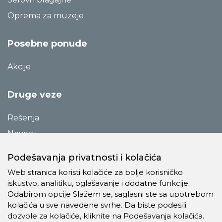
Oprema za muzeje
Posebne ponude
Akcije
Druge veze
Rešenja
Novosti
Katalozi
Podešavanja privatnosti i kolačića
Reference
Web stranica koristi kolačiće za bolje korisničko
O preduzeću
iskustvo, analitiku, oglašavanje i dodatne funkcije.
Odabirom opcije Slažem se, saglasni ste sa upotrebom
Kontakt
kolačića u sve navedene svrhe. Da biste podesili
Pravila o privatnosti
dozvole za kolačiće, kliknite na Podešavanja kolačića.