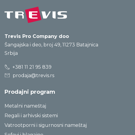
Trevis Pro Company doo
Šangajska i deo, broj 49, 11273 Batajnica
Srbija
+381 11 21 95 839
prodaja@trevis.rs
Prodajni program
Metalni nameštaj
Regali i arhivski sistemi
Vatrootporni i sigurnosni nameštaj
Sefovi i blagajne