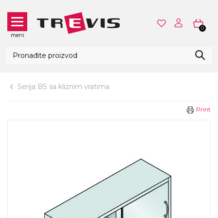
0
meni
Serija BS sa kliznim vratima
Print