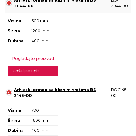
Arhivski orman sa kliznim vratima BS
BS-
2044-00
2044-00
Visina
500 mm
Širina
1200 mm
Dubina
400 mm
Pogledajte proizvod
Pošaljite upit
Arhivski orman sa kliznim vratima BS
BS-2145-
2145-00
00
Visina
790 mm
Širina
1600 mm
Dubina
400 mm