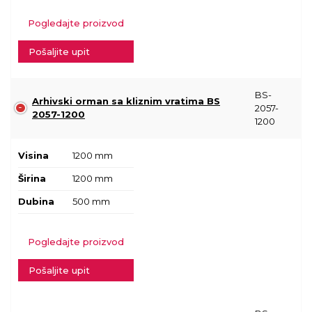
Pogledajte proizvod
Pošaljite upit
BS-
Arhivski orman sa kliznim vratima BS
2057-
2057-1200
1200
Visina
1200 mm
Širina
1200 mm
Dubina
500 mm
Pogledajte proizvod
Pošaljite upit