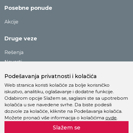
Posebne ponude
Akcije
Druge veze
Rešenja
Novosti
Katalozi
Podešavanja privatnosti i kolačića
Reference
Web stranica koristi kolačiće za bolje korisničko
O preduzeću
iskustvo, analitiku, oglašavanje i dodatne funkcije.
Odabirom opcije Slažem se, saglasni ste sa upotrebom
Kontakt
kolačića u sve navedene svrhe. Da biste podesili
Pravila o privatnosti
dozvole za kolačiće, kliknite na Podešavanja kolačića.
Možete pronaći više informacija o kolačićima
ovde
.
Kolačići
Slažem se