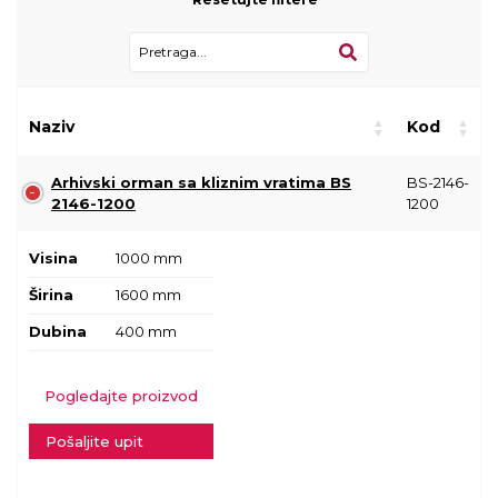
Naziv
Kod
Arhivski orman sa kliznim vratima BS
BS-2146-
2146-1200
1200
Visina
1000 mm
Širina
1600 mm
Dubina
400 mm
Pogledajte proizvod
Pošaljite upit