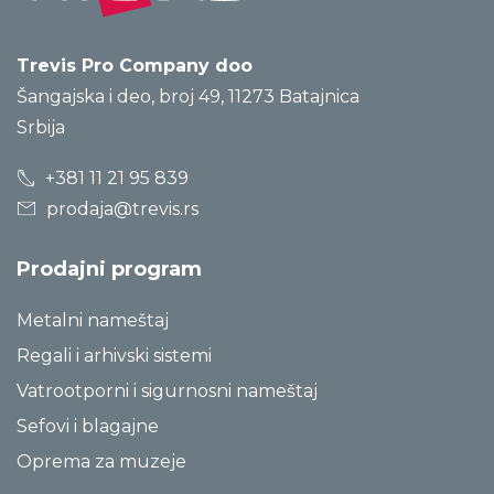
Trevis Pro Company doo
Šangajska i deo, broj 49, 11273 Batajnica
Srbija
+381 11 21 95 839
prodaja@trevis.rs
Prodajni program
Metalni nameštaj
Regali i arhivski sistemi
Vatrootporni i sigurnosni nameštaj
Sefovi i blagajne
Oprema za muzeje