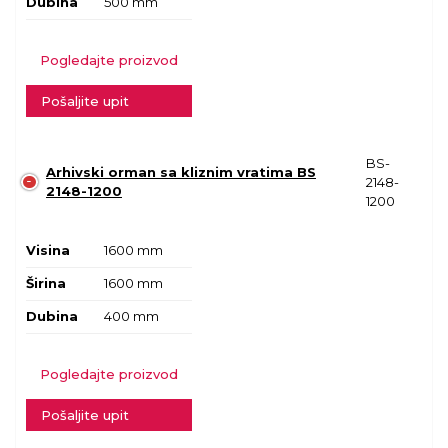
Dubina
500 mm
Pogledajte proizvod
Pošaljite upit
BS-
Arhivski orman sa kliznim vratima BS
2148-
2148-1200
1200
Visina
1600 mm
Širina
1600 mm
Dubina
400 mm
Pogledajte proizvod
Pošaljite upit