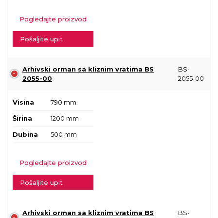
Pogledajte proizvod
Pošaljite upit
Arhivski orman sa kliznim vratima BS
BS-
2055-00
2055-00
Visina
790 mm
Širina
1200 mm
Dubina
500 mm
Pogledajte proizvod
Pošaljite upit
Arhivski orman sa kliznim vratima BS
BS-