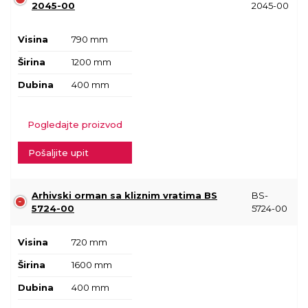
2045-00
2045-00
Visina
790 mm
Širina
1200 mm
Dubina
400 mm
Pogledajte proizvod
Pošaljite upit
Arhivski orman sa kliznim vratima BS
BS-
5724-00
5724-00
Visina
720 mm
Širina
1600 mm
Dubina
400 mm