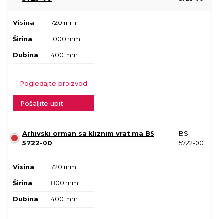
Visina
720 mm
Širina
1000 mm
Dubina
400 mm
Pogledajte proizvod
Pošaljite upit
Arhivski orman sa kliznim vratima BS
BS-
5722-00
5722-00
Visina
720 mm
Širina
800 mm
Dubina
400 mm