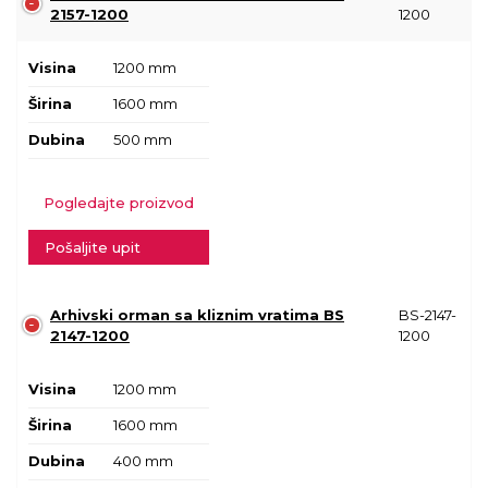
2157-1200
1200
Visina
1200 mm
Širina
1600 mm
Dubina
500 mm
Pogledajte proizvod
Pošaljite upit
Arhivski orman sa kliznim vratima BS
BS-2147-
2147-1200
1200
Visina
1200 mm
Širina
1600 mm
Dubina
400 mm