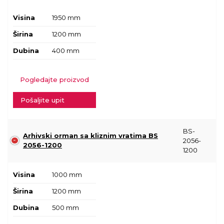
Visina
1950 mm
Širina
1200 mm
Dubina
400 mm
Pogledajte proizvod
Pošaljite upit
BS-
Arhivski orman sa kliznim vratima BS
2056-
2056-1200
1200
Visina
1000 mm
Širina
1200 mm
Dubina
500 mm