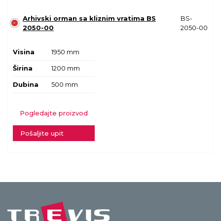
Arhivski orman sa kliznim vratima BS
BS-
2050-00
2050-00
Visina
1950 mm
Širina
1200 mm
Dubina
500 mm
Pogledajte proizvod
Pošaljite upit