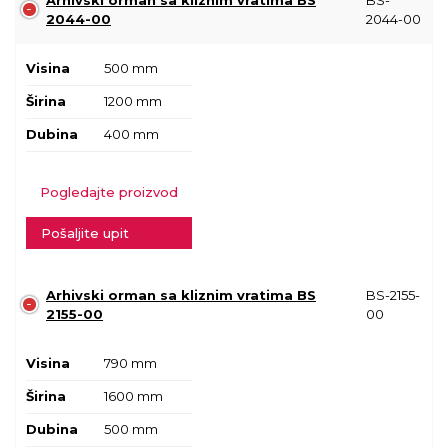
Arhivski orman sa kliznim vratima BS
BS-
2044-00
2044-00
Visina
500 mm
Širina
1200 mm
Dubina
400 mm
Pogledajte proizvod
Pošaljite upit
Arhivski orman sa kliznim vratima BS
BS-2155-
2155-00
00
Visina
790 mm
Širina
1600 mm
Dubina
500 mm