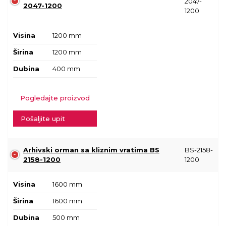
2047-
2047-1200
1200
Visina
1200 mm
Širina
1200 mm
Dubina
400 mm
Pogledajte proizvod
Pošaljite upit
Arhivski orman sa kliznim vratima BS
BS-2158-
2158-1200
1200
Visina
1600 mm
Širina
1600 mm
Dubina
500 mm