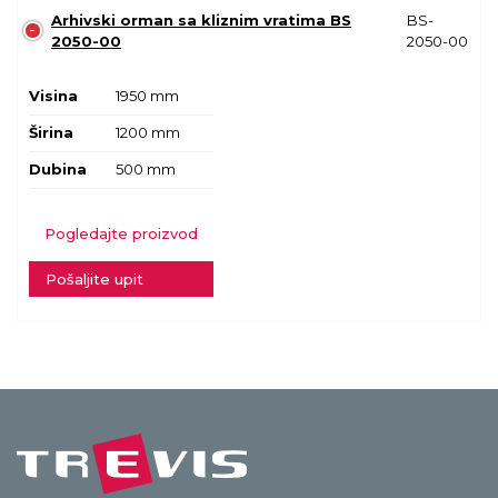
Arhivski orman sa kliznim vratima BS
BS-
2050-00
2050-00
Visina
1950 mm
Širina
1200 mm
Dubina
500 mm
Pogledajte proizvod
Pošaljite upit