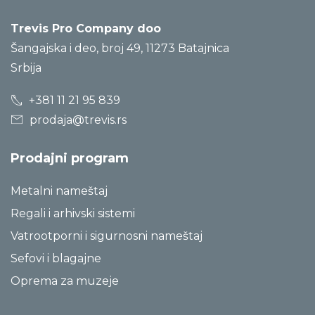
Trevis Pro Company doo
Šangajska i deo, broj 49, 11273 Batajnica
Srbija
+381 11 21 95 839
prodaja@trevis.rs
Prodajni program
Metalni nameštaj
Regali i arhivski sistemi
Vatrootporni i sigurnosni nameštaj
Sefovi i blagajne
Oprema za muzeje