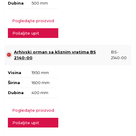
Dubina
500 mm
Pogledajte proizvod
Pošaljite upit
Arhivski orman sa kliznim vratima BS
BS-
2140-00
2140-00
Visina
1950 mm
Širina
1600 mm
Dubina
400 mm
Pogledajte proizvod
Pošaljite upit