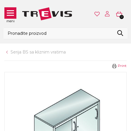
0
meni
Serija BS sa kliznim vratima
Print