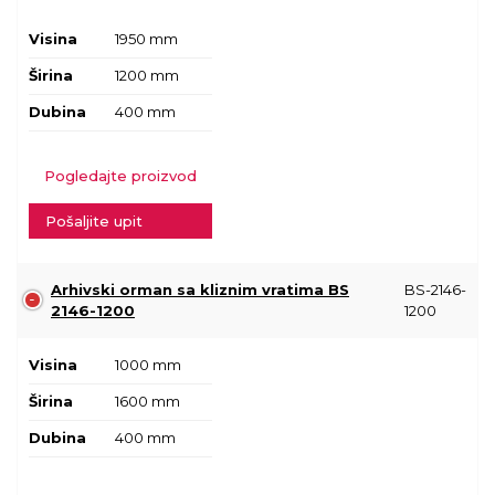
Visina
1950 mm
Širina
1200 mm
Dubina
400 mm
Pogledajte proizvod
Pošaljite upit
Arhivski orman sa kliznim vratima BS
BS-2146-
2146-1200
1200
Visina
1000 mm
Širina
1600 mm
Dubina
400 mm