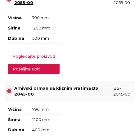
2055-00
2055-00
Visina
790 mm
Širina
1200 mm
Dubina
500 mm
Pogledajte proizvod
Pošaljite upit
Arhivski orman sa kliznim vratima BS
BS-
2045-00
2045-00
Visina
790 mm
Širina
1200 mm
Dubina
400 mm