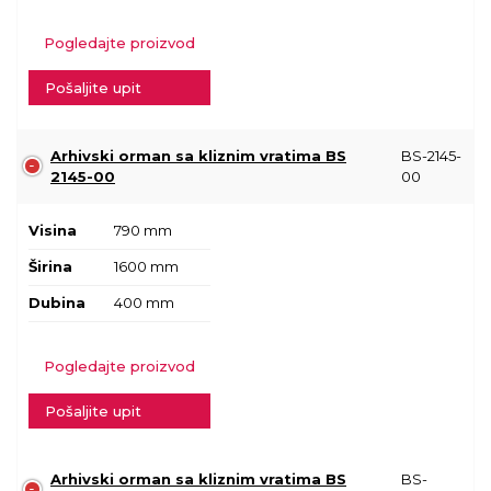
Pogledajte proizvod
Pošaljite upit
Arhivski orman sa kliznim vratima BS
BS-2145-
2145-00
00
Visina
790 mm
Širina
1600 mm
Dubina
400 mm
Pogledajte proizvod
Pošaljite upit
Arhivski orman sa kliznim vratima BS
BS-