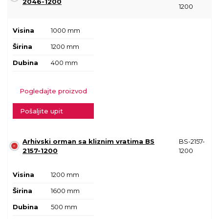
2046-1200
1200
Visina
1000 mm
Širina
1200 mm
Dubina
400 mm
Pogledajte proizvod
Pošaljite upit
Arhivski orman sa kliznim vratima BS
BS-2157-
2157-1200
1200
Visina
1200 mm
Širina
1600 mm
Dubina
500 mm