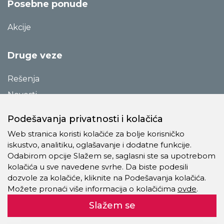
Posebne ponude
Akcije
Druge veze
Rešenja
Novosti
Katalozi
Podešavanja privatnosti i kolačića
Reference
Web stranica koristi kolačiće za bolje korisničko
O preduzeću
iskustvo, analitiku, oglašavanje i dodatne funkcije.
Odabirom opcije Slažem se, saglasni ste sa upotrebom
Kontakt
kolačića u sve navedene svrhe. Da biste podesili
Pravila o privatnosti
dozvole za kolačiće, kliknite na Podešavanja kolačića.
Možete pronaći više informacija o kolačićima
ovde
.
Kolačići
Slažem se