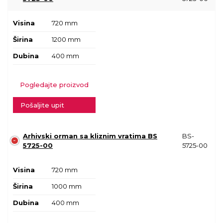
Visina
720 mm
Širina
1200 mm
Dubina
400 mm
Pogledajte proizvod
Pošaljite upit
Arhivski orman sa kliznim vratima BS
BS-
5725-00
5725-00
Visina
720 mm
Širina
1000 mm
Dubina
400 mm