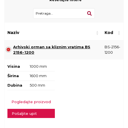
Naziv
Kod
Arhivski orman sa kliznim vratima BS
BS-2156-
2156-1200
1200
Visina
1000 mm
Širina
1600 mm
Dubina
500 mm
Pogledajte proizvod
Pošaljite upit