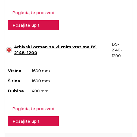
Pogledajte proizvod
Pošaljite upit
BS-
Arhivski orman sa kliznim vratima BS
2148-
2148-1200
1200
Visina
1600 mm
Širina
1600 mm
Dubina
400 mm
Pogledajte proizvod
Pošaljite upit