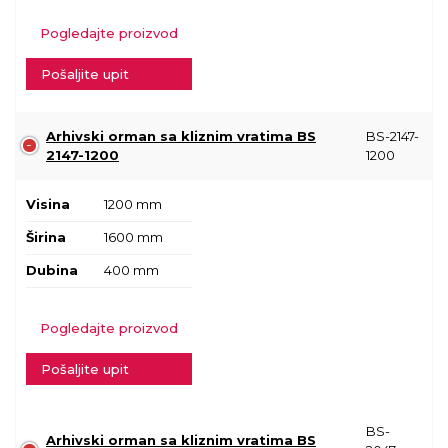
Pogledajte proizvod
Pošaljite upit
Arhivski orman sa kliznim vratima BS
BS-2147-
2147-1200
1200
Visina
1200 mm
Širina
1600 mm
Dubina
400 mm
Pogledajte proizvod
Pošaljite upit
BS-
Arhivski orman sa kliznim vratima BS