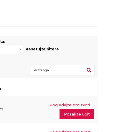
ta:
Resetujte filtere
a
Pogledajte proizvod
mm
Pošaljite upit