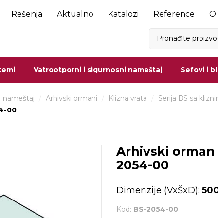
Rešenja
Aktualno
Katalozi
Reference
O
stemi
Vatrootporni i sigurnosni nameštaj
Sefovi i b
i nameštaj
/
Arhivski ormani
/
Klizna vrata
/
Serija BS sa klizn
54-00
Arhivski orman 
2054-00
Dimenzije (VxŠxD):
500
Kod:
BS-2054-00