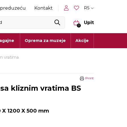
RS
 preduzeću
Kontakt
Upit
0
lagajne
Oprema za muzeje
Akcije
im vratima
Print
sa kliznim vratima BS
 X 1200 X 500 mm