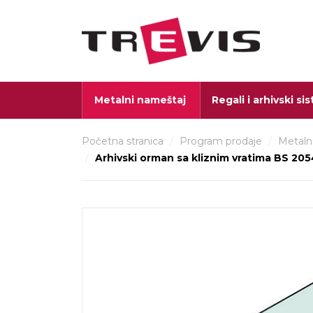
Metalni nameštaj
Regali i arhivski si
Početna stranica
/
Program prodaje
/
Metaln
/
Arhivski orman sa kliznim vratima BS 20